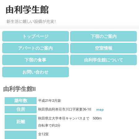
トップページ
下宿のご案内
アパートのご案内
空室情報
下宿の食事
由利学生館について
お問い合わせ
由利学生館Ⅱ
築年数
平成21年2月築
住所
秋田県由利本荘市川口字家妻36-10
map
秋田県立大学本荘キャンパスまで 500m
距離
自転車で約2分
全12室