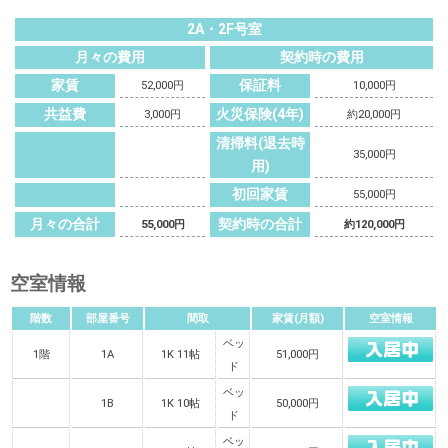
2A・2F号室
月々の費用
契約時の費用
家賃
保証料
52,000円
10,000円
共益費
火災保険(4年)
3,000円
約20,000円
清掃料(退去時
35,000円
用)
初回家賃
55,000円
月々の合計
契約時の合計
55,000円
約120,000円
空室情報
階数
部屋番号
間取
家賃(月額)
空室情報
ベッ
1階
1A
1K 11帖
51,000円
ド
ベッ
1B
1K 10帖
50,000円
ド
ベッ