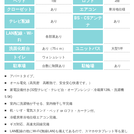
ベッド
ロフト
1階
2階
クローゼット
エアコン
あり
寒冷地仕様
BS・CSアンテ
テレビ配線
あり
あり
ナ
LAN配線・Wi-
各部屋あり
Fi
洗面化粧台
ユニットバス
あり（75ｃｍ）
大型1坪
トイレ
ウォシュレット
駐車場
駐輪場
台数に制限あり
あり
■ アパートタイプ。
■ オール電化（高気密 高断熱で、安全安心快適です。）
■ 家電設備付き(32型テレビ・テレビ台・オーブンレンジ・冷蔵庫128L・洗濯機
5.5K)
■ 室内に洗濯物が干せる、室内物干し竿完備
■ 机・いす・電気スタンド・
ベッド or ロフト・カーテン
付。
■ 冷暖房寒冷地仕様エアコン完備。
■ ギガ対応、高速光回線完備
■ LAN配線の他にWi-Fi(無線LAN)も備えてあるので、スマホやタブレット等も楽し