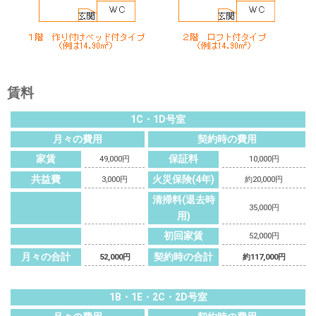
賃料
1C・1D号室
月々の費用
契約時の費用
家賃
保証料
49,000円
10,000円
共益費
火災保険(4年)
3,000円
約20,000円
清掃料(退去時
35,000円
用)
初回家賃
52,000円
月々の合計
契約時の合計
52,000円
約117,000円
1B・1E・2C・2D号室