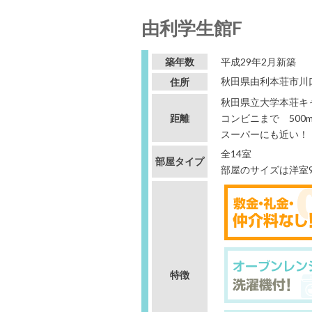
由利学生館F
築年数
平成29年2月新築
秋田県由利本荘市川
住所
秋田県立大学本荘キャ
距離
コンビニまで 500
スーパーにも近い！
全14室
部屋タイプ
部屋のサイズは洋室
特徴