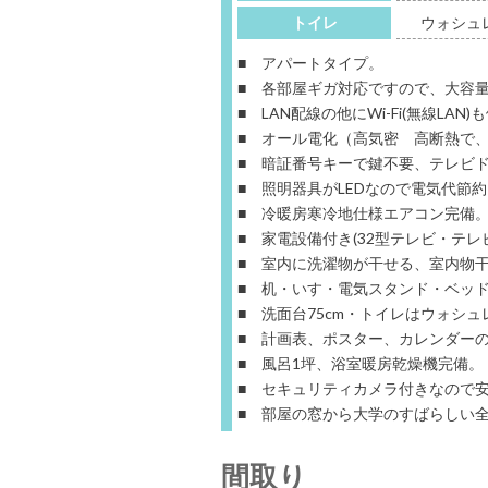
トイレ
ウォシュ
■ アパートタイプ。
■ 各部屋ギガ対応ですので、大容
■ LAN配線の他にWi-Fi(無線L
■ オール電化（高気密 高断熱で
■ 暗証番号キーで鍵不要、テレビ
■ 照明器具がLEDなので電気代節
■ 冷暖房寒冷地仕様エアコン完備
■ 家電設備付き(32型テレビ・テレビ
■ 室内に洗濯物が干せる、室内物
■ 机・いす・電気スタンド・ベッ
■ 洗面台75cm・トイレはウォシ
■ 計画表、ポスター、カレンダー
■ 風呂1坪、浴室暖房乾燥機完備。
■ セキュリティカメラ付きなので
■ 部屋の窓から大学のすばらしい
間取り