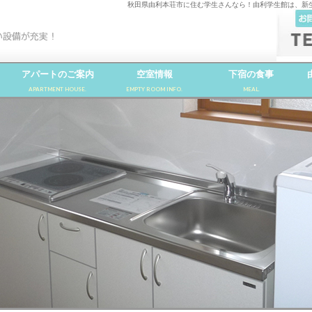
秋田県由利本荘市に住む学生さんなら！由利学生館は、新
アパートのご案内
空室情報
下宿の食事
APARTMENT HOUSE.
EMPTY ROOM INFO.
MEAL.