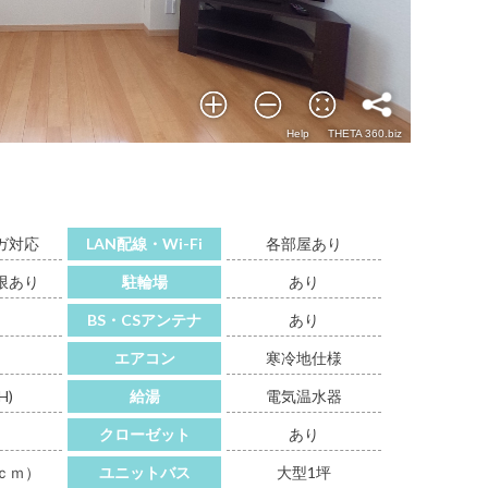
ガ対応
LAN配線・Wi-Fi
各部屋あり
限あり
駐輪場
あり
り
BS・CSアンテナ
あり
エアコン
寒冷地仕様
H)
給湯
電気温水器
り
クローゼット
あり
ｃｍ）
ユニットバス
大型1坪