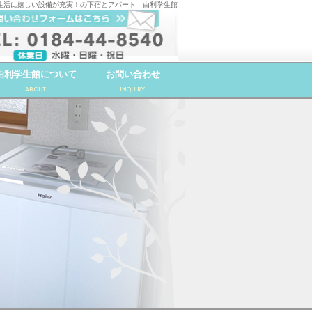
生活に嬉しい設備が充実！の下宿とアパート 由利学生館
由利学生館について
お問い合わせ
ABOUT.
INQUIRY.