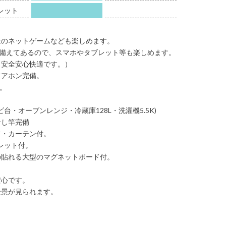
レット
量のネットゲームなども楽しめます。
AN)も備えてあるので、スマホやタブレット等も楽しめます。
、安全安心快適です。）
ドアホン完備。
約。
。
台・オーブンレンジ・冷蔵庫128L・洗濯機5.5K)
干し竿完備
ド・カーテン付。
ュレット付。
の貼れる大型のマグネットボード付。
安心です。
全景が見られます。