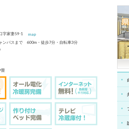
口字家妻59-1
map
ンパスまで 600m・徒歩7分・自転車3分
m
9畳