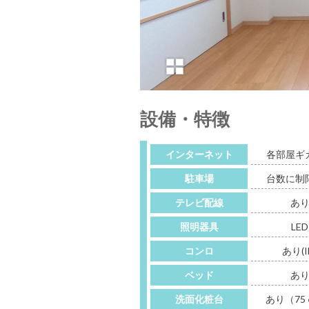
設備・特徴
インターネット
各部屋ギ
駐車場
台数に制
テレビ配線
あ
照明器具
LED
コンロ
あり(I
ベッド
あ
洗面化粧台
あり（75