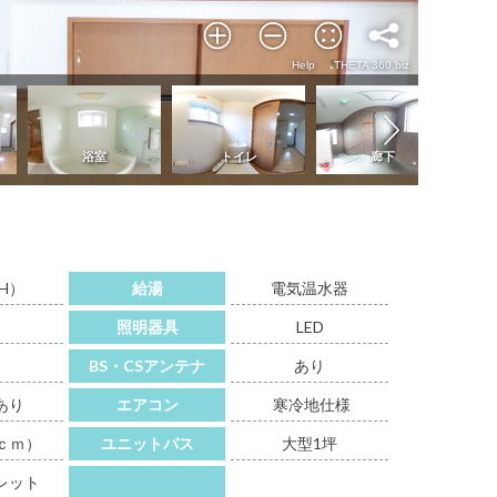
H）
給湯
電気温水器
り
照明器具
LED
り
BS・CSアンテナ
あり
あり
エアコン
寒冷地仕様
ｃｍ）
ユニットバス
大型1坪
レット