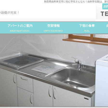
秋田県由利本荘市に住む学生さんなら！由利学生館は、新
アパートのご案内
空室情報
下宿の食事
APARTMENT HOUSE.
EMPTY ROOM INFO.
MEAL.