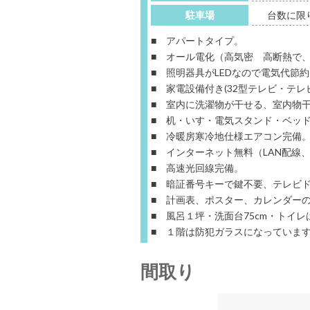
駐車場
台数に限
■ アパートタイプ。
■ オール電化（高気密 高断熱で
■ 照明器具がLEDなので電気代節
■ 家電設備付き(32型テレビ・テレビ
■ 室内に洗濯物が干せる、室内物
■ 机・いす・電気スタンド・ベッ
■ 冷暖房寒冷地仕様エアコン完備
■ インターネット無料（LAN配線
■ 高速光回線完備。
■ 暗証番号キーで鍵不要、テレビ
■ 計画表、ポスター、カレンダー
■ 風呂１坪・洗面台75cm・トイ
■ １階は防犯ガラスになっていま
間取り