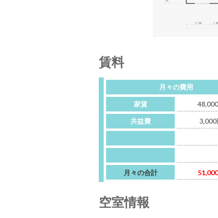
賃料
月々の費用
家賃
48,00
共益費
3,00
月々の合計
51,00
空室情報