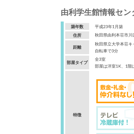
由利学生館情報セン
築年数
平成23年1月築
秋田県由利本荘市川
住所
秋田県立大学本荘キャ
距離
自転車で3分
全3室
部屋タイプ
部屋は洋室1K、1階は
特徴