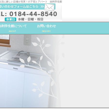
生活に嬉しい設備が充実！の下宿とアパート 由利学生館
由利学生館について
お問い合わせ
ABOUT.
INQUIRY.