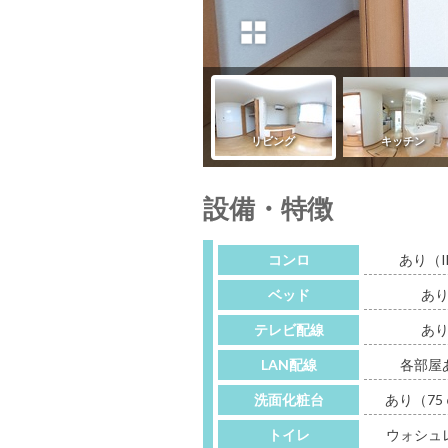
設備・特徴
コンロ
あり（I
ベッド
あ
テレビ配線
あ
LAN配線
各部屋
洗面化粧台
あり（75
トイレ
ウォシュ