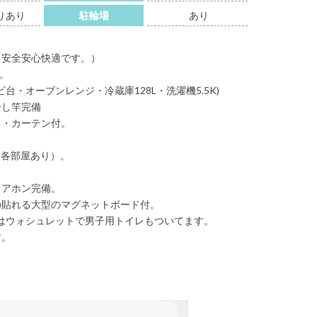
りあり
駐輪場
あり
、安全安心快適です。）
約。
台・オーブンレンジ・冷蔵庫128L・洗濯機5.5K)
干し竿完備
ド・カーテン付。
。
、各部屋あり）。
ドアホン完備。
の貼れる大型のマグネットボード付。
レはウォシュレットで男子用トイレもついてます。
す。